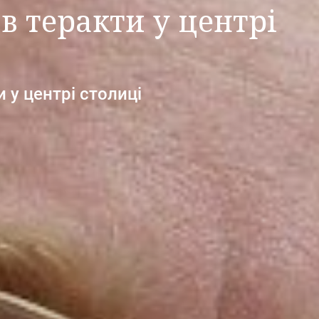
в теракти у центрі
 у центрі столиці