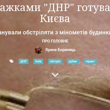
тажками "ДНР" готува
Києва
ували обстріляти з мінометів будинки
ПРО ГОЛОВНЕ
Ярина Боринець
ДНР
Київ
обстріл
рубан
теракт