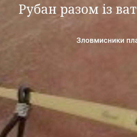
Рубан разом із ва
Зловмисники план