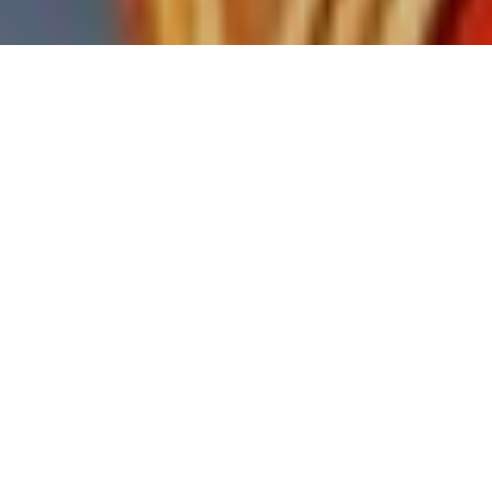
24 квітня, за повідомленням
прес-служби Рівненської ОДА,
в Рівному продовжить роботу
експертна рада департаменту
у справах релігій та
національностей Міністерства
культури України
Члени ради спільно з місцевою владою та
духовенством мають на меті знайти механізми
вирішення міжконфесійного конфлікту щодо