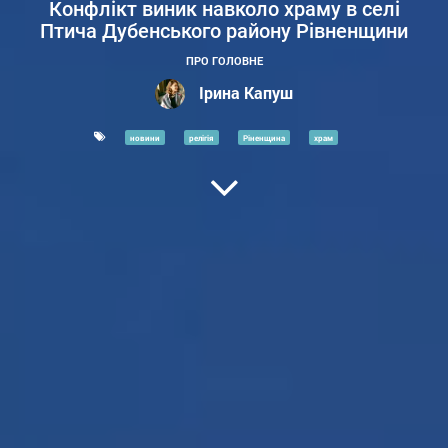
Конфлікт виник навколо храму в селі
Птича Дубенського району Рівненщини
ПРО ГОЛОВНЕ
Ірина Капуш
новини
релігія
Ріненщина
храм