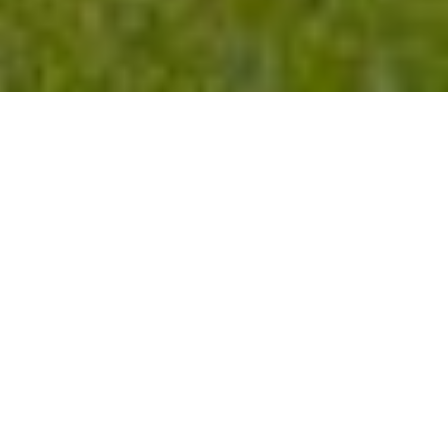
У 2014 році Кабінет
Міністрів України схвалив
Концепцію реформування
місцевого самоврядування
та територіальної
організації влади в Україні.
Це одна з найбільших реформ в України за
час, коли наша держава стала