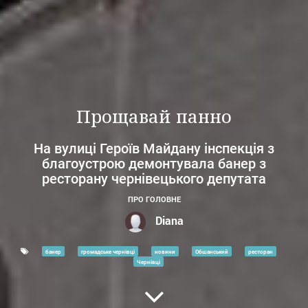
Прощавай панно
На вулиці Героїв Майдану інспекція з
благоустрою демонтувала банер з
ресторану чернівецького депутата
ПРО ГОЛОВНЕ
Diana
банер
громадське чернівці
новини
Обшанський
ресторан
Чернівці