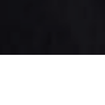
Президент Польщі Анджей
Дуда відмовився їхати на
Чемпіонат світу по футболу,
який пройде у Росії