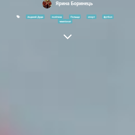
Ярина Боринець
Анджей Дуда
політика
Польща
спорт
футбол
чемпіонат