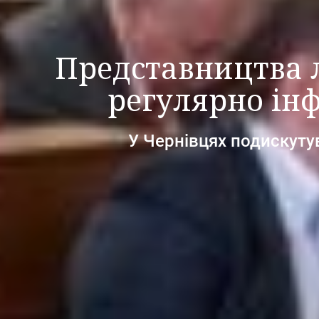
Представництва 
регулярно ін
У Чернівцях подискутув