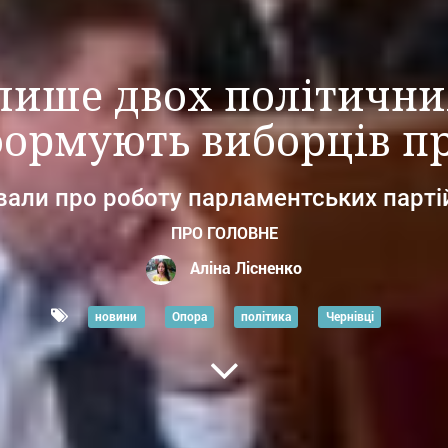
лише двох політичних
формують виборців пр
али про роботу парламентських партій
ПРО ГОЛОВНЕ
Аліна Лісненко
новини
Опора
політика
Чернівці