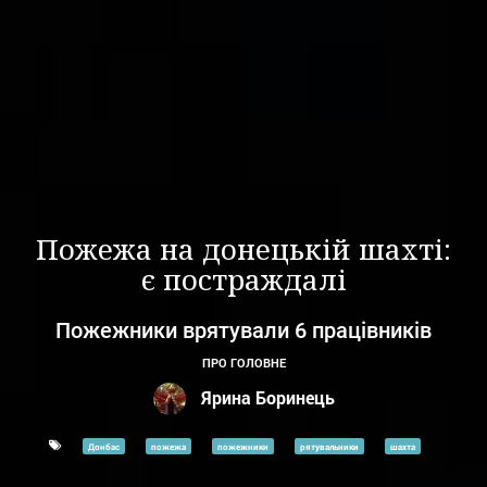
Пожежа на донецькій шахті:
є постраждалі
Пожежники врятували 6 працівників
ПРО ГОЛОВНЕ
Ярина Боринець
Донбас
пожежа
пожежники
рятувальники
шахта