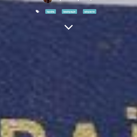
Ізраїль
імміграція
мігранти