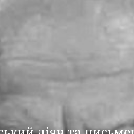
ький діяч та письме