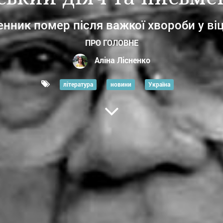
нник помер після важкої хвороби у віці
ПРО ГОЛОВНЕ
Аліна Лісненко
література
новини
Україна