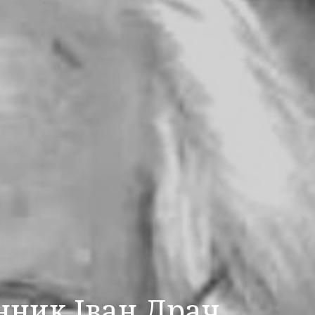
нник Іван Драч