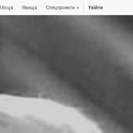
Місця
Явища
Спецпроекти
Увійти