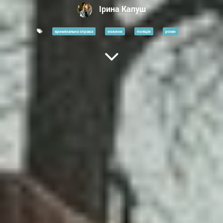
Ірина Капуш
кримінальна справа
новини
поліція
роми