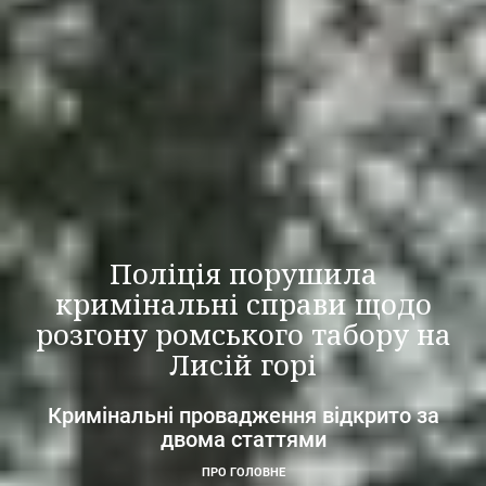
Поліція порушила
кримінальні справи щодо
розгону ромського табору на
Лисій горі
Кримінальні провадження відкрито за
двома статтями
ПРО ГОЛОВНЕ