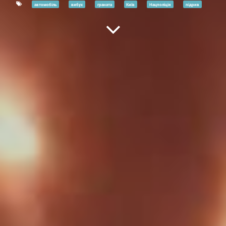
автомобіль
вибух
граната
Київ
Нацполіція
підрив