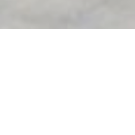
У Миколаєві правоохоронці
посилено охороняють
будівлю обласної
держадміністрації і
облради, щоб не допустити
провокацій
Про це повідомляє обласна поліція, передає
"Громадське"
.