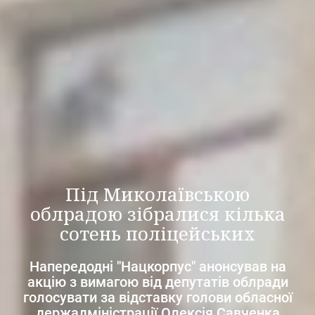
Під Миколаївською
облрадою зібралися кілька
сотень поліцейських
Напередодні "Нацкорпус" анонсував на
акцію з вимагою від депутатів облради
голосувати за відставку голови обласної
держадміністрації Олексія Савченка