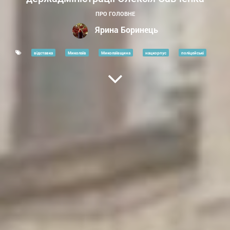
ПРО ГОЛОВНЕ
Ярина Боринець
відставка
Миколаїв
Миколаївщина
нацкорпус
поліцейські