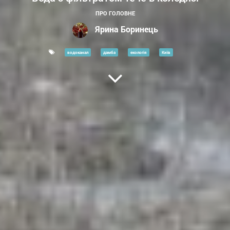
ПРО ГОЛОВНЕ
Ярина Боринець
водоканал
дамба
екологія
Київ