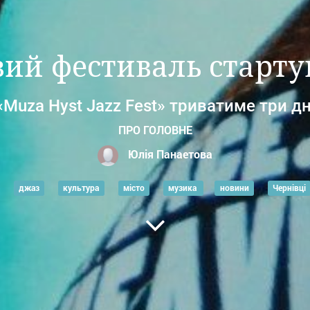
ий фестиваль стартув
«Muza Hyst Jazz Fest» триватиме три дн
ПРО ГОЛОВНЕ
Юлія Панаетова
джаз
культура
місто
музика
новини
Чернівці