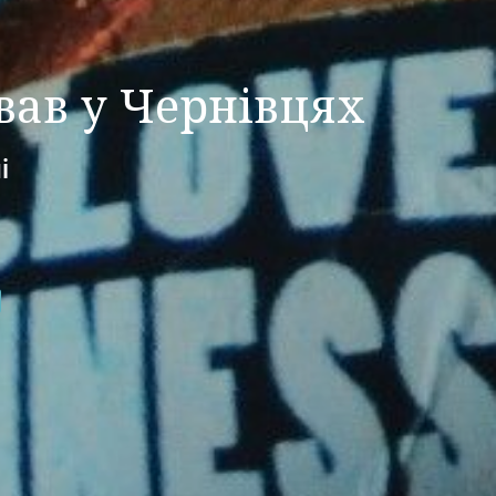
ав у Чернівцях
і