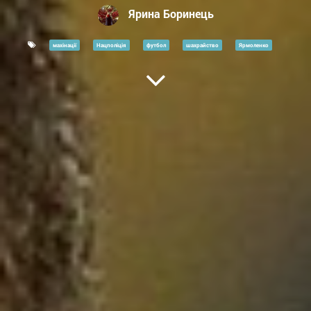
Ярина Боринець
махінації
Нацполіція
футбол
шахрайство
Ярмоленко