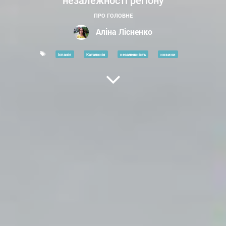
незалежності регіону
ПРО ГОЛОВНЕ
Аліна Лісненко
Іспанія
Каталонія
незалежність
новини