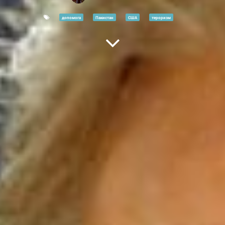
допомога
Пакистан
США
тероризм