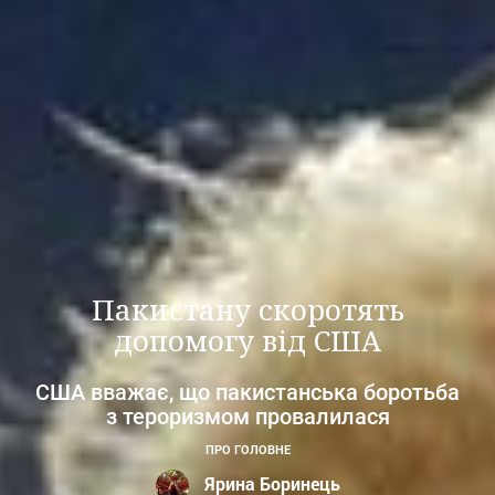
Пакистану скоротять
допомогу від США
США вважає, що пакистанська боротьба
з тероризмом провалилася
ПРО ГОЛОВНЕ
Ярина Боринець