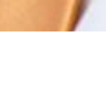
США скоротять майже всю
допомогу Пакистану у
боротьбі з тероризмом та у
сфері безпеки
У Держдепартаменті повідомили, що допомогу
не відновлять, поки Ісламабад не вживе заходів
проти терористичної мережі Хаккані та