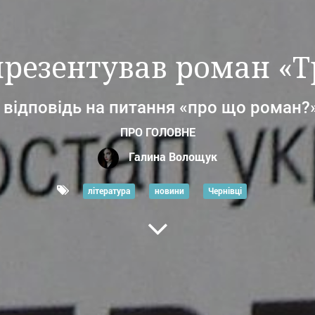
презентував роман «Т
 відповідь на питання «про що роман?»
ПРО ГОЛОВНЕ
Галина Волощук
література
новини
Чернівці