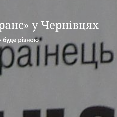
ранс» у Чернівцях
 буде різною