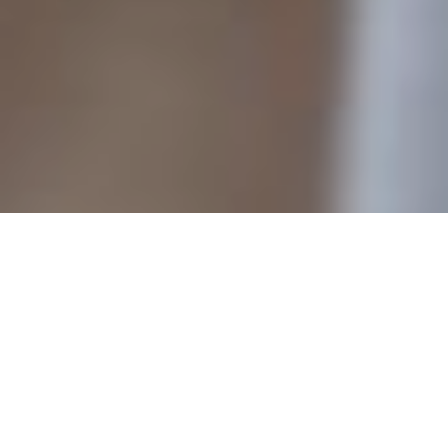
На XI форумі "Європа-Україна"
політв’язень Кремля Олег
Сенцов отримав премію
"Карпатської нагороди