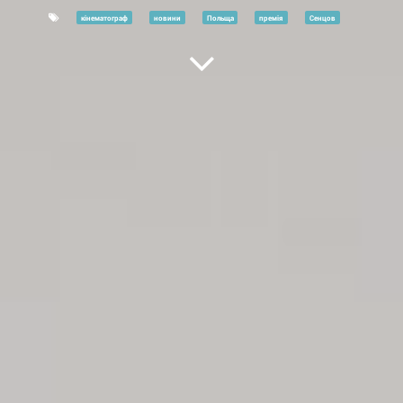
кінематограф
новини
Польща
премія
Сенцов