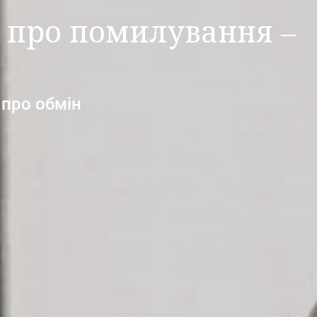
 про помилування ‒
 про обмін