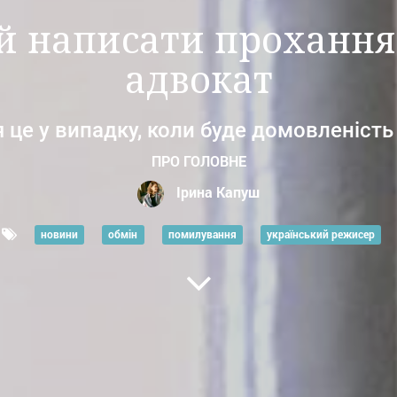
ий написати прохання
адвокат
 це у випадку, коли буде домовленість
ПРО ГОЛОВНЕ
Ірина Капуш
новини
обмін
помилування
український режисер