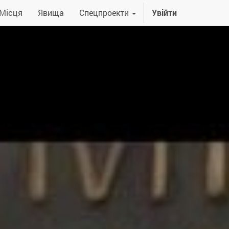
Місця
Явища
Спецпроекти
Увійти