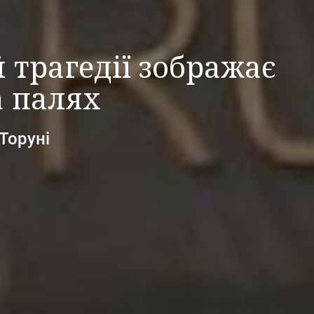
 трагедії зображає
а палях
Торуні