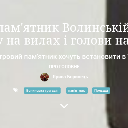
ам'ятник Волинській
 на вилах і голови н
тровий пам'ятник хочуть встановити в 
ПРО ГОЛОВНЕ
Ярина Боринець
Волинська трагедія
пам'ятник
Польща