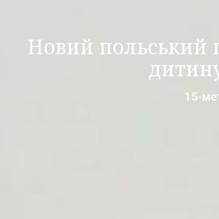
Новий польський п
дитину
15-ме