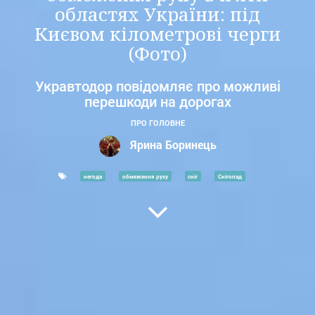
областях України: під
Києвом кілометрові черги
(Фото)
Укравтодор повідомляє про можливі
перешкоди на дорогах
ПРО ГОЛОВНЕ
Ярина Боринець
негода
обмеження руху
сніг
Снігопад