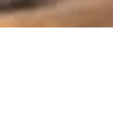
У п'ятьох областях України рух
на дорогах буде обмежений
через сильний снігопад
Про це повідомляє
прес-служба
Укравтодору н
своїй сторінці Facebook.
Зокрема, в'їзд у Київ для великовагового
транспорту заборонено для того, аби він не
створював ще більших заторів у столиці. У