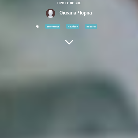
ПРО ГОЛОВНЕ
Оксана Чорна
економіка
Нацбанк
новини