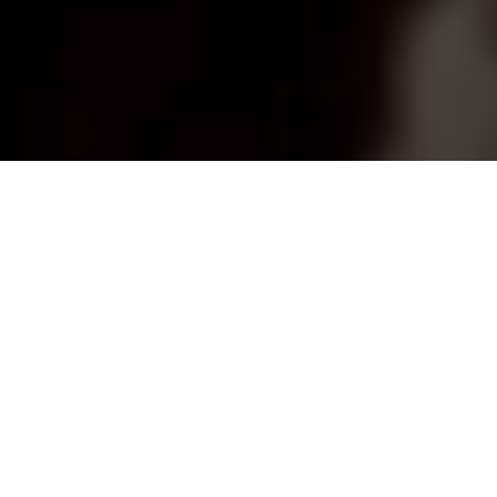
Національний банк України
продовжив ослаблення
антикризових заходів на
валютному ринку
Про це повідомляє
УНІАН
з посиланням на сай
НБУ.