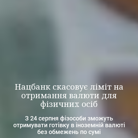
Нацбанк скасовує ліміт на
отримання валюти для
фізичних осіб
З 24 серпня фізособи зможуть
отримувати готівку в іноземній валюті
без обмежень по сумі