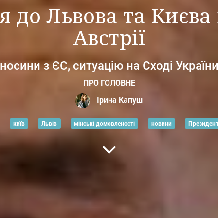
 до Львова та Києва
Австрії
осини з ЄС, ситуацію на Сході України
ПРО ГОЛОВНЕ
Ірина Капуш
київ
Львів
мінські домовленості
новини
Президент