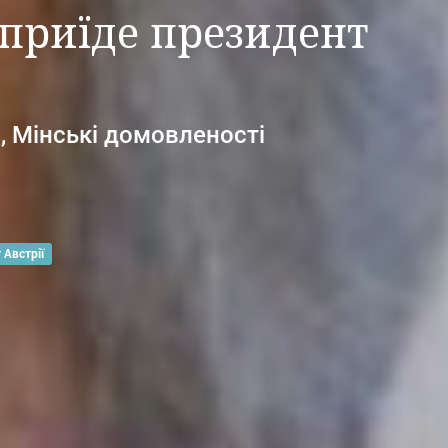
 приїде президент
, Мінські домовленості
 Австрії