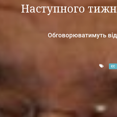
Наступного тижня
Обговорюватимуть відн
ЄС