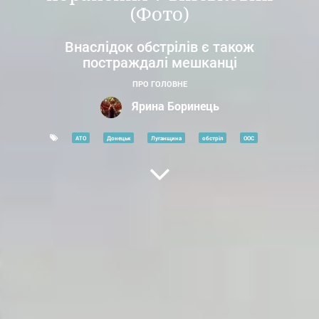
(Фото)
Внаслідок обстрілів є також
постраждалі мешканці
ПРО ГОЛОВНЕ
Ярина Боринець
АТО
Донецьк
Луганщина
обстріл
ООС