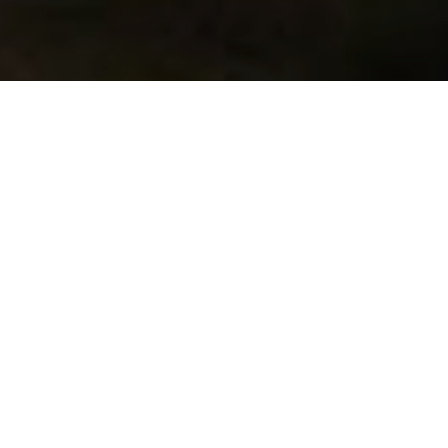
Народна депутатка Надія
Савченко прийшла на
засідання суду, де обирають
запобіжний захід
затриманому 8 березня
колишньому переговорнику
щодо заручників на Донбасі
Володимиру Рубану