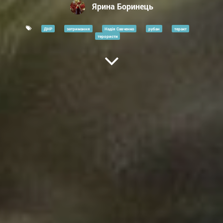
Ярина Боринець
ДНР
затримання
Надія Савченко
рубан
теракт
терористи