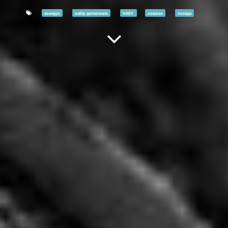
конкурс
набір детективів
НАБУ
новини
посада