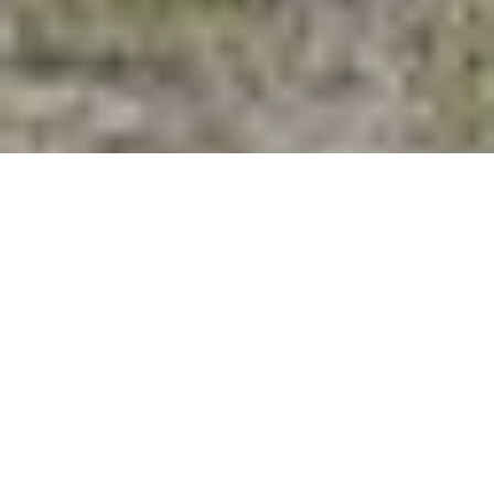
Ліс планують висадити на
площі 5 тисяч 650 гектарів
Про це повідомляє
"Національний Промисловий
Портал"
з посиланням на Житомирське обласне
управління лісового та мисливського
господарства.
Всього ж лісівники висадять 23,5 млн сіянців,