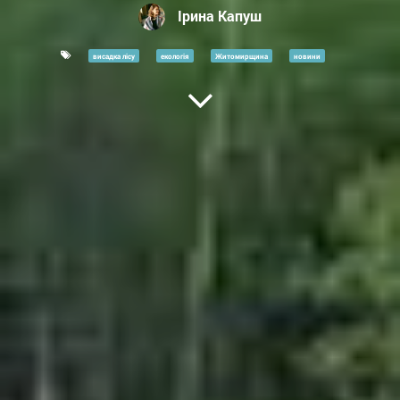
Ірина Капуш
висадка лісу
екологія
Житомирщина
новини