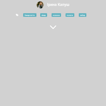
Ірина Капуш
Закарпаття
лікар
новини
пологи
хабар