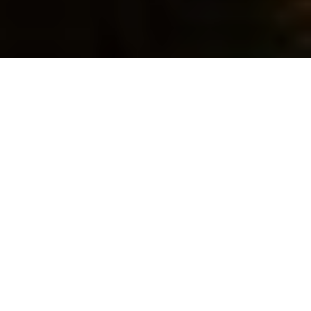
Співробітники управління
внутрішньої безпеки СБУ
спільно з військовою
прокуратурою та
Нацполіцією затримали на
Рівненщині організатора
незаконного видобутку
бурштину, який намагався
дати хабар співробітнику