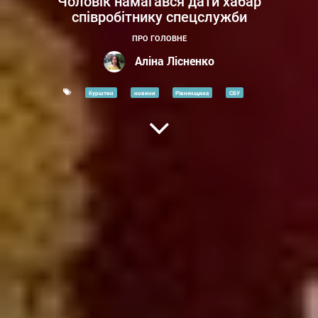
Чоловік намагався дати хабар
співробітнику спецслужби
ПРО ГОЛОВНЕ
Аліна Лісненко
бурштин
новини
Рівненщина
СБУ