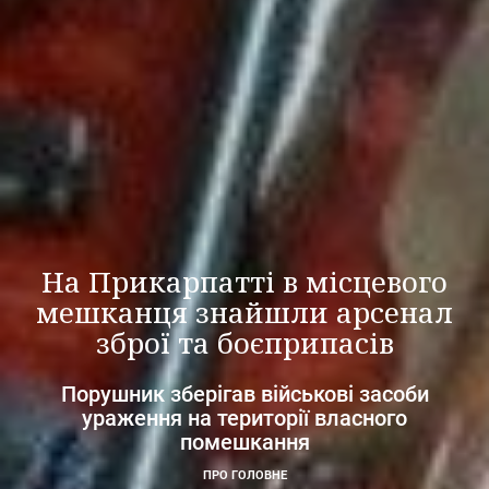
На Прикарпатті в місцевого
мешканця знайшли арсенал
зброї та боєприпасів
Порушник зберігав військові засоби
ураження на території власного
помешкання
ПРО ГОЛОВНЕ