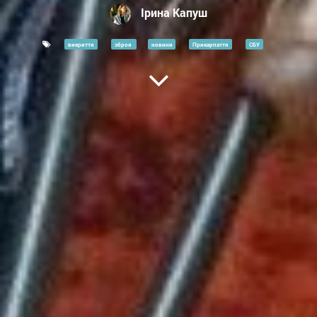
Ірина Капуш
викриття
зброя
новини
Прикарпаття
СБУ