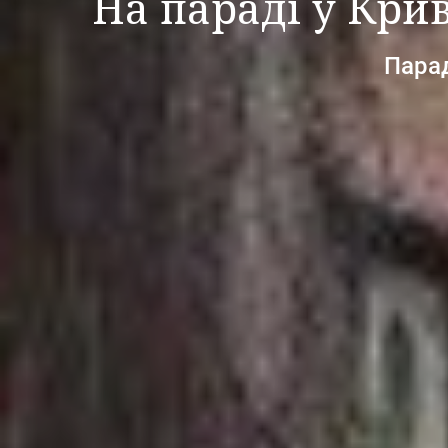
На параді у Крив
Парад