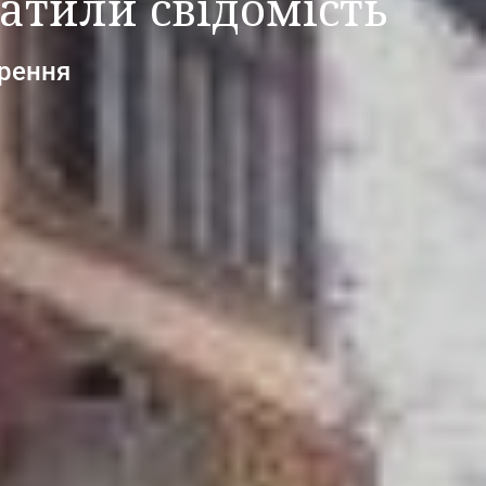
ратили свідомість
ирення