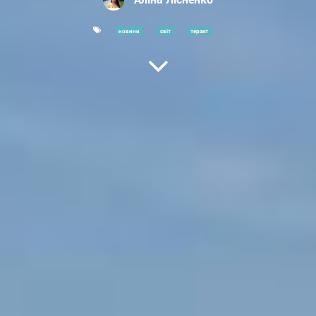
новини
світ
теракт