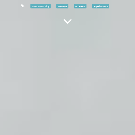
загоряння лісу
новини
пожежа
Харківщина