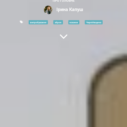
ПРО ГОЛОВНЕ
Ірина Капуш
випробування
зброя
новини
Чернігівщина