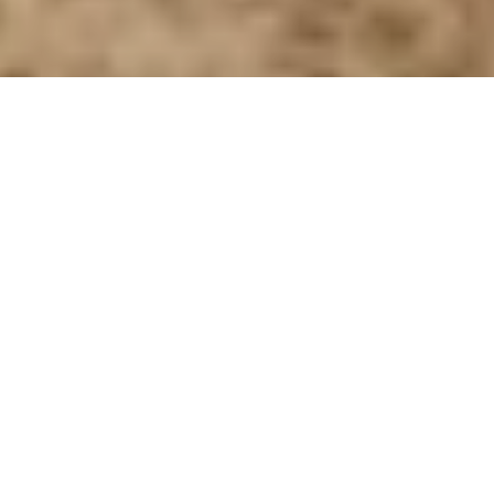
У Чернігівській області
успішно завершили
випробування експортного
протитанкового керованого
ракетного комплексу "Скіф"
Фінальний етап випробувань нової модифікації
ракетного комплексу "Скіф" проходив у
присутності іноземного замовника, передає
"Українська Правда"
з посиланням на київське