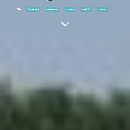
Буковина
немовля
новини
поліція
смерть