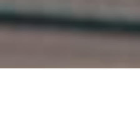
На адмінкордоні з
анексованим Кримом
російські силовики затримали
харків’янина Олександра