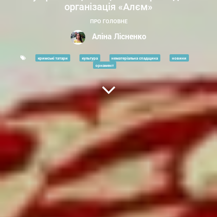
організація «Алєм»
ПРО ГОЛОВНЕ
Аліна Лісненко
кримські татари
культура
нематеріальна спадщина
новини
орнамент