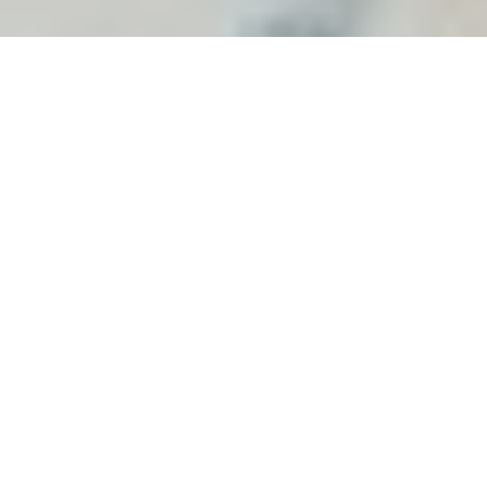
Назва орнаменту, який
внесли в перелік – "ОРЬНЕК"
Про це повідомляється на
сайті Міністерства
культури України
.
Зазначено, що зображення традиційного
орнаменту "ОРЬНЕК" належить до
найдавніших досягнень культури
кримськотатарського народу та зберегло
елементи всіх цивілізацій, які пройшли через
цю землю. Зокрема, скіфської, античної,