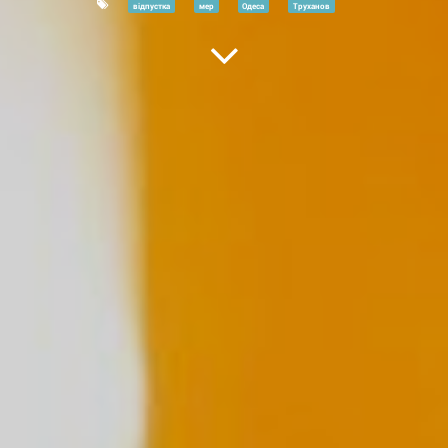
відпустка
мер
Одеса
Труханов