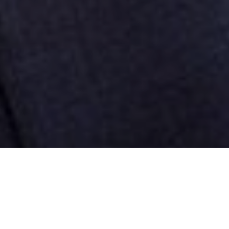
Мер Одеси Геннадій
Труханов продовжив свою