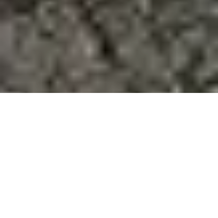
У супермаркеті міста Треб,
де озброєний чоловік
захопив людей у заручники,
є вже щонайменше дві
жертви