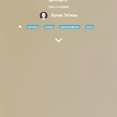
ПРО ГОЛОВНЕ
Буняк Тетяна
дитсадок
довідка
медична реформа
школа