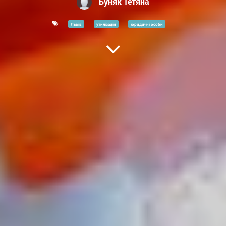
Буняк Тетяна
Львів
утилізація
юридичні особи