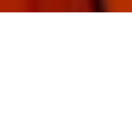
Упродовж березня від
фізичних і юридичних осіб
ДП "Боднарівка" прийняло
43 430 люмінесцентних
ламп та 147 термометрів на
утилізацію.
Про це повідомляє
"Depo.ua"
зі слів відділу
екології Львівської міської ради.
Міський відділ екології нагадує: у місті
триває збір відпрацьованих люмінесцентних