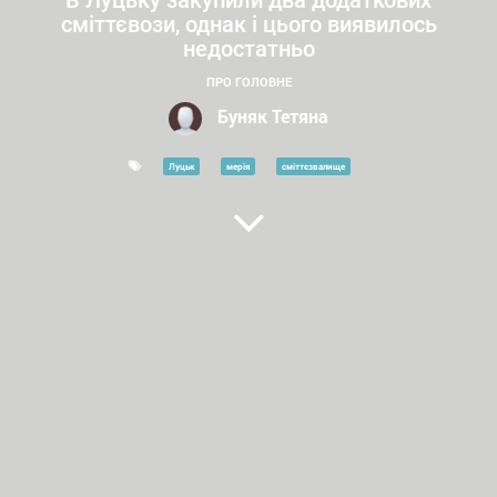
В Луцьку закупили два додаткових
сміттєвози, однак і цього виявилось
недостатньо
ПРО ГОЛОВНЕ
Буняк Тетяна
Луцьк
мерія
сміттєзвалище