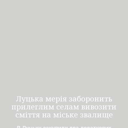
Луцька мерія заборонить
прилеглим селам вивозити
сміття на міське звалище