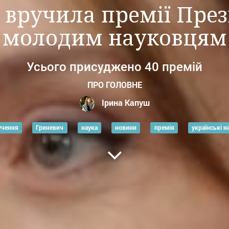
 вручила премії Пре
молодим науковцям
Усього присуджено 40 премій
ПРО ГОЛОВНЕ
Ірина Капуш
учення
Гриневич
наука
новини
премія
українські н