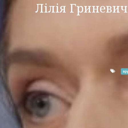
Лілія Гриневич
вр