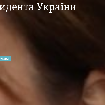
зидента України
ауковці