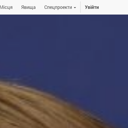
Місця
Явища
Спецпроекти
Увійти