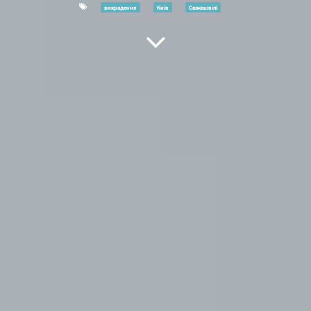
викрадення
Київ
Саакашвілі