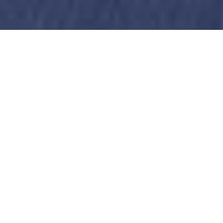
Міхеіла Саакашвілі
затримали у київському
ресторані
Про це повідомив депутат Юрій Дерев'янко,
передає
"Громадське"
. За словами
чиновника, наразі невідомо, хто здійснював
затримання. Юрій Дерев'янко стверджує, що
Саакашвілі викрали три мікроавтобуси.
Державна прикордонна служба не