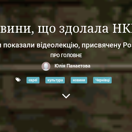
овини, що здолала НКВ
 показали відеолекцію, присвячену Ро
ПРО ГОЛОВНЕ
Юлія Панаетова
євреї
культура
новини
Чернівці