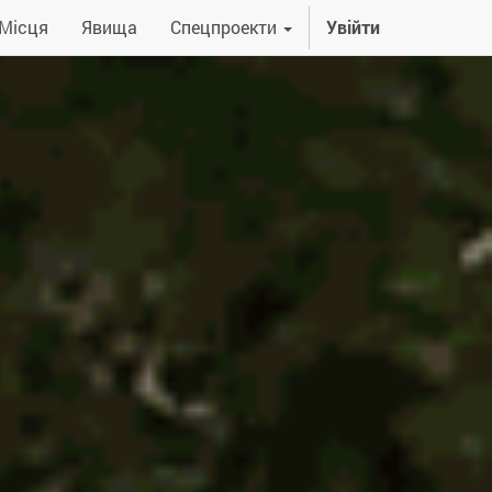
Місця
Явища
Спецпроекти
Увійти