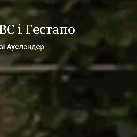
С і Гестапо
зі Ауслендер