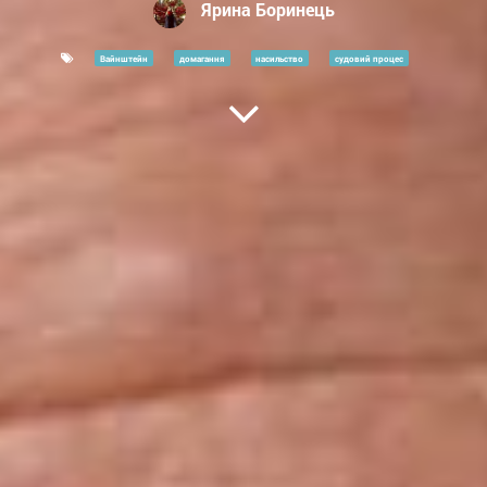
Ярина Боринець
Вайнштейн
домагання
насильство
судовий процес