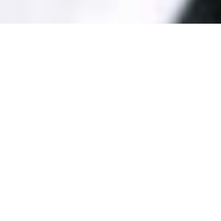
Американський кінопродюсер
Харві Вайнштейн подав позов
до заснованої ним компанії
The Weinstein Company
Його звільнили через звинувачення в
сексуальних домаганнях і насильстві.
Про це повідомляє
Reuters
.
У позові Вайнштейн вимагає надати йому
інформацію і документи, які, на його думку,