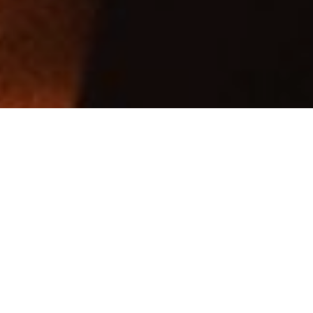
16 березня у Літературному
целанівському центрі Іван
Байдак презентував свою
книгу «Чоловік з моїм
іменем»
Книга мотивує аналізувати своє життя, адже