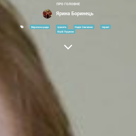
ПРО ГОЛОВНЕ
Ярина Боринець
Верховна рада
граната
Надія Савченко
теракт
Юрій Луценко