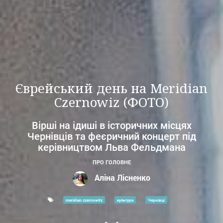
Єврейський день на Meridian
Czernowiz (ФОТО)
Вірші на ідиші в історичних місцях
Чернівців та феєричний концерт під
керівництвом Льва Фельдмана
ПРО ГОЛОВНЕ
Аліна Лісненко
meridian czernowitz
культура
Чернівці